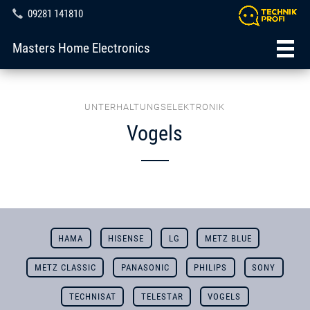
09281 141810
Masters Home Electronics
UNTERHALTUNGSELEKTRONIK
Vogels
HAMA
HISENSE
LG
METZ BLUE
METZ CLASSIC
PANASONIC
PHILIPS
SONY
TECHNISAT
TELESTAR
VOGELS