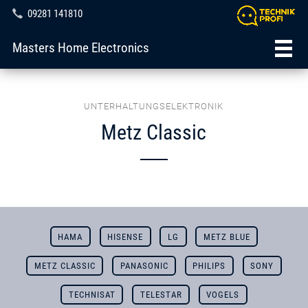
09281 141810
Masters Home Electronics
UNTERHALTUNGSELEKTRONIK
Metz Classic
HAMA
HISENSE
LG
METZ BLUE
METZ CLASSIC
PANASONIC
PHILIPS
SONY
TECHNISAT
TELESTAR
VOGELS