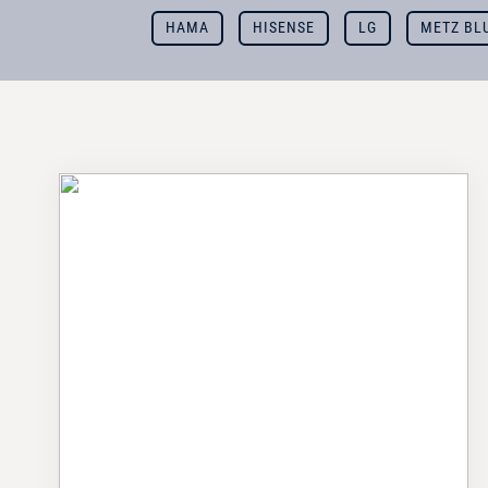
HAMA
HISENSE
LG
METZ BL