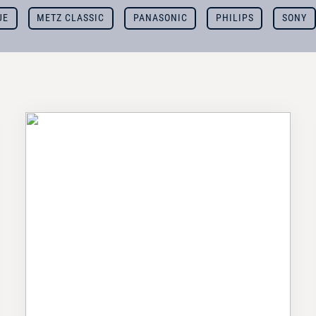
UE
METZ CLASSIC
PANASONIC
PHILIPS
SONY