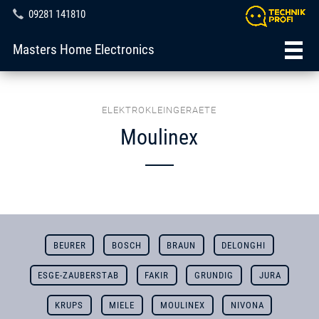
09281 141810
Masters Home Electronics
ELEKTROKLEINGERAETE
Moulinex
BEURER
BOSCH
BRAUN
DELONGHI
ESGE-ZAUBERSTAB
FAKIR
GRUNDIG
JURA
KRUPS
MIELE
MOULINEX
NIVONA